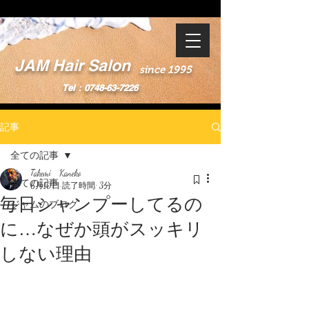
JAM Hair Salon
since 1995
Tel：0748-63-7226
記事
全ての記事
Takemi Kaneko
全ての記事
6月10日
読了時間: 3分
毎日シャンプーしてるの
ジャムのブログ
に…なぜか頭がスッキリ
しない理由