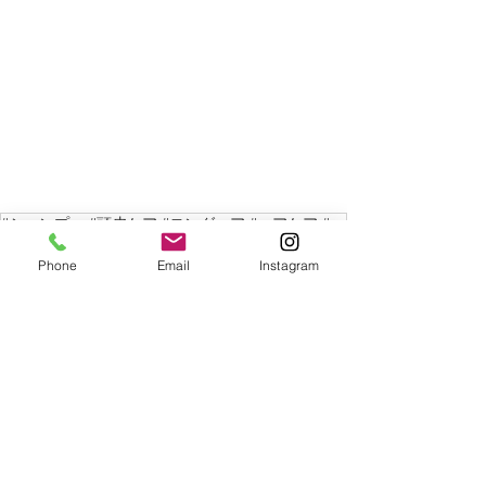
#シャンプー #頭皮ケア #ロングヘア #ヘアケア #美容室 #大人女性の髪 #艶髪 #ヘナカラー #甲賀市美容室 #ジャムヘアーサロン
Phone
Email
Instagram
最新記事
すべて表示