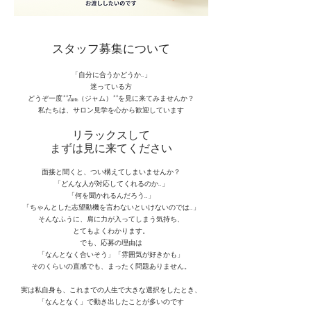
スタッフ募集について
「自分に合うかどうか…」
迷っている方
どうぞ一度**Jam（ジャム）**を見に来てみませんか？
私たちは、サロン見学を心から歓迎しています
リラックスして
まずは見に来てください
面接と聞くと、つい構えてしまいませんか？
「どんな人が対応してくれるのか…」
「何を聞かれるんだろう…」
「ちゃんとした志望動機を言わないといけないのでは…」
そんなふうに、肩に力が入ってしまう気持ち、
とてもよくわかります。
でも、応募の理由は
「なんとなく合いそう」「雰囲気が好きかも」
そのくらいの直感でも、まったく問題ありません。
実は私自身も、これまでの人生で大きな選択をしたとき、
「なんとなく」で動き出したことが多いのです