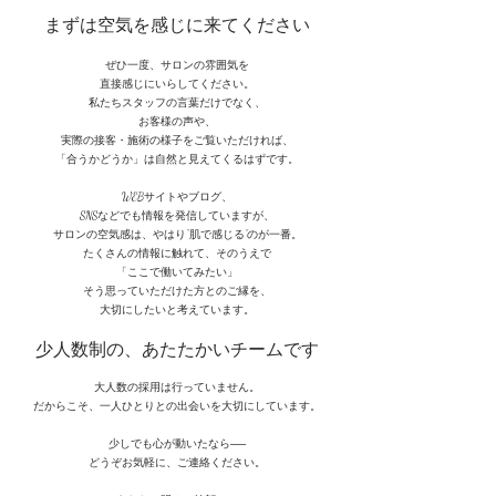
まずは空気を感じに来てください
ぜひ一度、サロンの雰囲気を
直接感じにいらしてください。
私たちスタッフの言葉だけでなく、
お客様の声や、
実際の接客・施術の様子をご覧いただければ、
「合うかどうか」は自然と見えてくるはずです。
WEBサイトやブログ、
SNSなどでも情報を発信していますが、
サロンの空気感は、やはり“肌で感じる”のが一番。
たくさんの情報に触れて、そのうえで
「ここで働いてみたい」
そう思っていただけた方とのご縁を、
大切にしたいと考えています。
少人数制の、あたたかいチームです
大人数の採用は行っていません。
だからこそ、一人ひとりとの出会いを大切にしています。
少しでも心が動いたなら──
どうぞお気軽に、ご連絡ください。