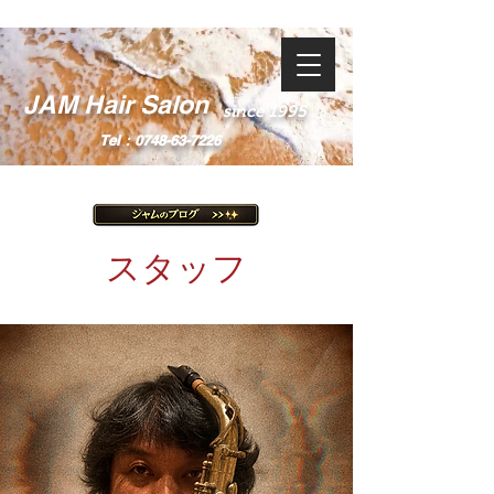
JAM Hair Salon
since 1995
Tel：0748-63-7226
スタッフ