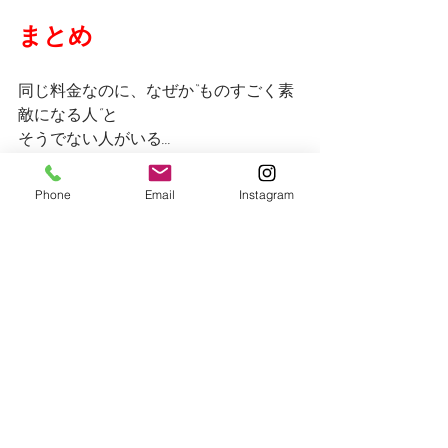
まとめ
同じ料金なのに、なぜか“ものすごく素
敵になる人”と
そうでない人がいる...
その違いは、特別な薬剤でも、高級メ
Phone
Email
Instagram
ニューでもなく――
美容師との小さな信頼関係なのかもし
れません。
美容師も人間です。
だからこそ、
「この人をもっとキレイにしたい」
と思える空気があると、技術って、想
像以上に変わるんです。