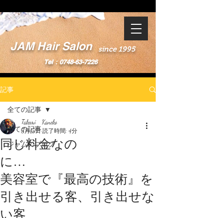
JAM Hair Salon
since 1995
Tel：0748-63-7226
記事
全ての記事
Takemi Kaneko
全ての記事
5月15日
読了時間: 4分
同じ料金なの
ジャムのブログ
に…
美容室で『最高の技術』を
引き出せる客、引き出せな
い客