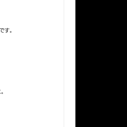
です。
に。