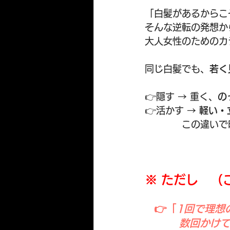
「白髪があるからこ
そんな逆転の発想か
大人女性のためのカ
同じ白髪でも、
若く
👉隠す → 重く、
の
👉活かす → 
軽い・
　　　　この違いで
※ ただし　（
👉「
1回で理想
　　　 数回かけ