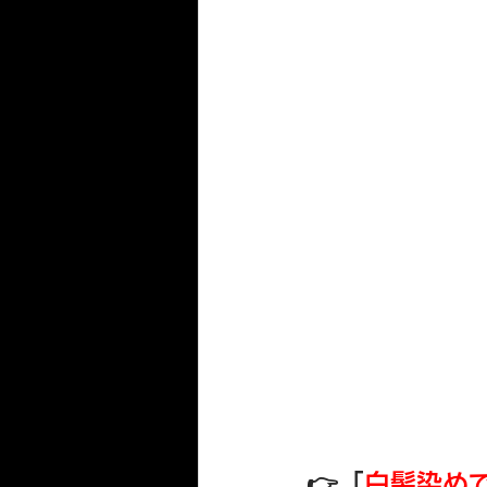
👉「
白髪染め