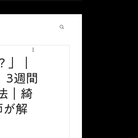
？」｜
、3週間
法｜綺
師が解