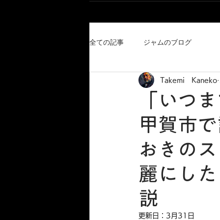
全ての記事
ジャムのブログ
Takemi Kaneko
「いつま
甲賀市で
おきのス
麗にした
説
更新日：
3月31日