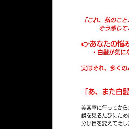
「これ、私のこと
　　　そう感じて
👉あなたの悩
・白髪が気に
実はそれ、多くの
「あ、また白
美容室に行ってから
鏡を見るたびにため
分け目を変えて隠し