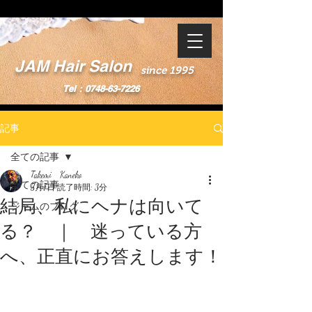
JAM Hair Salon
since 1995
Tel：0748-63-7226
記事
全ての記事
Takemi Kaneko
全ての記事
5月7日
読了時間: 3分
結局、私にヘナは向いて
ジャムのブログ
る？ ｜ 迷っている方
へ、正直にお答えします！