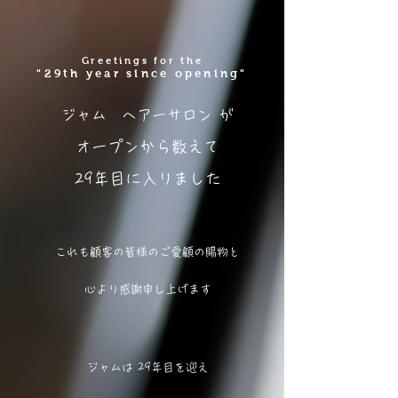
Greetings for the
"29
th year since opening"
ジャム ヘアーサロン
が
オープンから数えて
29
年目に入りました
これも
​顧客の
皆様のご愛顧の賜物と
心より感謝申し上げます
ジャムは 29
年目を迎え