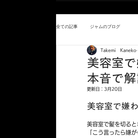
全ての記事
ジャムのブログ
Takemi Kaneko
美容室で
本音で解
更新日：
3月20日
美容室で嫌
美容室で髪を切ると
「こう言ったら嫌が